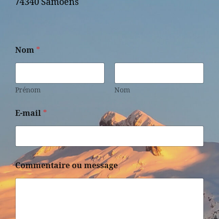
74340 Samoëns
Nom
*
Prénom
Nom
E-mail
*
Commentaire ou message