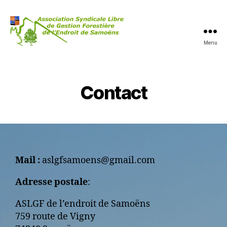
Menu
Contact
Mail :
aslgfsamoens@gmail.com
Adresse postale
:
ASLGF de l’endroit de Samoëns
759 route de Vigny