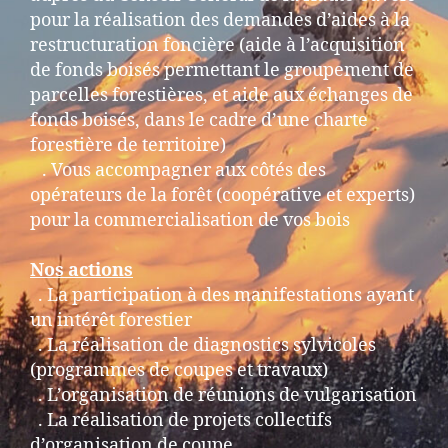
pour la réalisation des demandes d’aides à la
restructuration foncière (aide à l’acquisition
de fonds boisés permettant le groupement de
parcelles forestières, et aide aux échanges de
fonds boisés, dans le cadre d’une charte
forestière de territoire)
. Vous accompagner aux côtés des
opérateurs de la forêt (coopérative et experts)
pour la commercialisation de vos bois
Nos actions
. La participation à des manifestations ayant
un intérêt forestier
. La réalisation de diagnostics sylvicoles
(programmes de coupes et travaux)
. L’organisation de réunions de vulgarisation
. La réalisation de projets collectifs
d’organisation de coupe